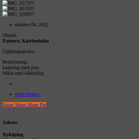
IMG_6575!!!
IMG_6570!!!
IMG_6568!!!
oktober 06, 2022
Objekt:
Pantern, Katrineholm
Uppdragsgivare:
Beskrivning:
Isolering samt puts
Målat med silikatfärg
Next Project
Share
Share
Share
Share
Pin
Adress
Nyköping