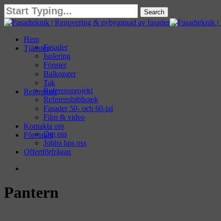
Skip
Search
to
Close
main
Search
content
search
Menu
Hem
Fasader
Tjänster
Isolering
Fönster
Balkonger
Tak
Referensprojekt
Referenser
Referensbibliotek
Fasader 50- och 60-tal
Film & video
Kontakta oss
Om oss
Företaget
Jobba hos oss
Offertförfrågan
search
Pantern