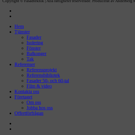
Copyright © Fasadteknik | Alla rättigheter reserverade.
Producerat av Anderberg 
facebook
instagram
Close
Hem
Menu
Tjänster
Fasader
Isolering
Fönster
Balkonger
Tak
Referenser
Referensprojekt
Referensbibliotek
Fasader 50- och 60-tal
Film & video
Kontakta oss
Företaget
Om oss
Jobba hos oss
Offertförfrågan
facebook
instagram